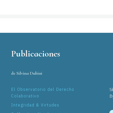
Publicaciones
de Silvina Dubini
El Observatorio del Derecho
S
Colaborativo
B
Integridad & Virtudes