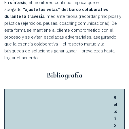
En
síntesis
, el monitoreo continuo implica que el
abogado
“ajuste las velas” del barco colaborativo
durante la travesía
, mediante teoría (recordar principios) y
práctica (ejercicios, pausas, coaching comunicacional). De
esta forma se mantiene al cliente comprometido con el
proceso y se evitan escaladas adversariales, asegurando
que la esencia colaborativa —el respeto mutuo y la
búsqueda de soluciones ganar-ganar— prevalezca hasta
lograr el acuerdo.
Bibliografía
B
el
lo
ri
o