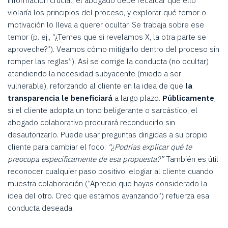
información crucial, el abogado debe recalcar que ello
violaría los principios del proceso, y explorar qué temor o
motivación lo lleva a querer ocultar. Se trabaja sobre ese
temor (p. ej., “¿Temes que si revelamos X, la otra parte se
aproveche?”). Veamos cómo mitigarlo dentro del proceso sin
romper las reglas”). Así se corrige la conducta (no ocultar)
atendiendo la necesidad subyacente (miedo a ser
vulnerable), reforzando al cliente en la idea de que
la
transparencia le beneficiará
a largo plazo.
Públicamente
,
si el cliente adopta un tono beligerante o sarcástico, el
abogado colaborativo procurará reconducirlo sin
desautorizarlo. Puede usar preguntas dirigidas a su propio
cliente para cambiar el foco:
“¿Podrías explicar qué te
preocupa específicamente de esa propuesta?”
También es útil
reconocer cualquier paso positivo: elogiar al cliente cuando
muestra colaboración (“Aprecio que hayas considerado la
idea del otro. Creo que estamos avanzando”) refuerza esa
conducta deseada.