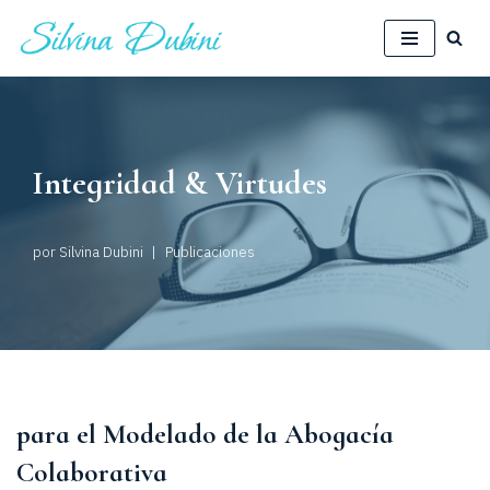
Saltar
al
contenido
Integridad & Virtudes
por
Silvina Dubini
Publicaciones
para el Modelado de la Abogacía
Colaborativa