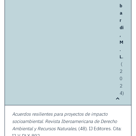
b
a
r
di
,
M
.
L.
(
2
0
2
4)
Acuerdos resilientes para proyectos de impacto
socioambiental
.
Revista Iberoamericana de Derecho
Ambiental y Recursos Naturales
, (48). IJ Editores. Cita: