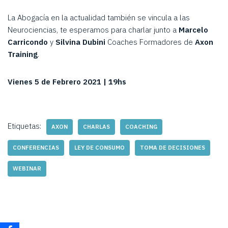
La Abogacía en la actualidad también se vincula a las
Neurociencias, te esperamos para charlar junto a
Marcelo
Carricondo
y
Silvina Dubini
Coaches Formadores de
Axon
Training
.
Vienes 5 de Febrero 2021 | 19hs
Etiquetas:
AXON
CHARLAS
COACHING
CONFERENCIAS
LEY DE CONSUMO
TOMA DE DECISIONES
WEBINAR