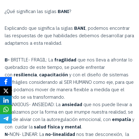
¿Qué significan las siglas
BANI
?
Explicando que significa la siglas
BANI
, podemos encontrar
las respuestas de que habilidades debemos desarrollar para
adaptarnos a esta realidad.
B-
BRITTLE- FRAGIL: La
fragilidad
que nos lleva a afrontar lo
quebradizo de este tiempo, se puede enfrentar
con
resiliencia
,
capacitación
y con el diseño de sistemas
antifrágiles considerando al SER HUMANO como eje, para que
nos podamos mover de manera flexible a medida que el
mundo se va transformando.
A-
ANXIOUS- ANSIEDAD: La
ansiedad
que nos puede llevar a
paralizarnos por la forma en que irrumpe nuestra realidad, se
puede aliviar con la autoregulación emocional, con
empatía
y
con cuidar la
salud física y mental
.
N-
NON- LINEAR: La
no-linealidad
nos trae desconexión, la