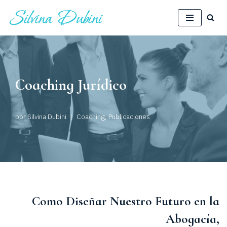
Saltar
al
contenido
Coaching Jurídico
por
Silvina Dubini
Coaching
,
Publicaciones
Como Diseñar Nuestro Futuro en la
Abogacía,