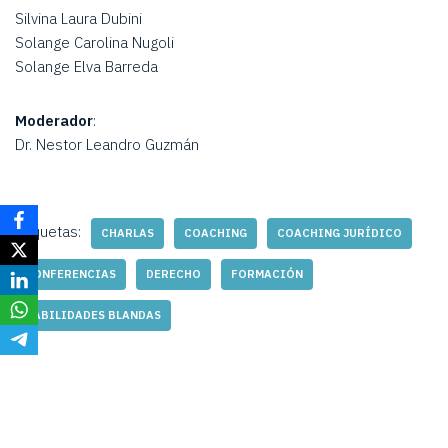
Silvina Laura Dubini
Solange Carolina Nugoli
Solange Elva Barreda
Moderador
:
Dr. Nestor Leandro Guzmán
Etiquetas:
CHARLAS
COACHING
COACHING JURÍDICO
CONFERENCIAS
DERECHO
FORMACIÓN
HABILIDADES BLANDAS