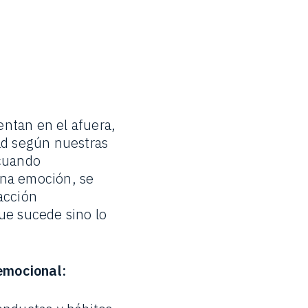
ntan en el afuera,
ad según nuestras
 cuando
na emoción, se
acción
ue sucede sino lo
 emocional: