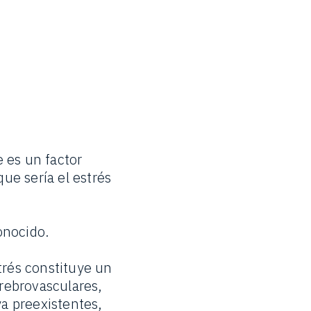
e es un factor
que sería el estrés
conocido.
trés constituye un
rebrovasculares,
ya preexistentes,