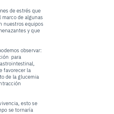
nes de estrés que
l marco de algunas
en nuestros equipos
amenazantes y que
 podemos observar:
ación para
astrointestinal,
e favorecer la
to de la glucemia
ontracción
vivencia, esto se
mpo se tornaría