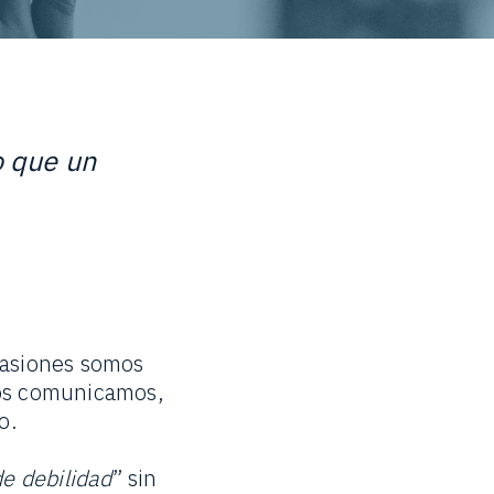
o que un
casiones somos
nos comunicamos,
o.
de debilidad
” sin