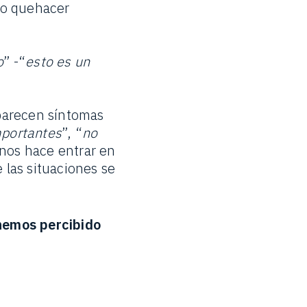
ro quehacer
o
” -“
esto es un
parecen síntomas
mportantes
”, “
no
 nos hace entrar en
 las situaciones se
hemos percibido