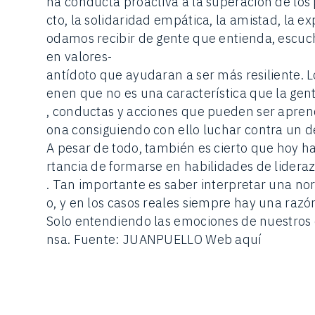
na conducta proactiva a la superación de los 
cto, la solidaridad empática, la amistad, la e
odamos recibir de gente que entienda, escuch
en valores-
antídoto que ayudaran a ser más resiliente. Lo
enen que no es una característica que la gen
, conductas y acciones que pueden ser aprend
ona consiguiendo con ello luchar contra un d
A pesar de todo, también es cierto que hoy h
rtancia de formarse en habilidades de lideraz
. Tan importante es saber interpretar una n
o, y en los casos reales siempre hay una razó
Solo entendiendo las emociones de nuestros
nsa. Fuente: JUANPUELLO Web aquí