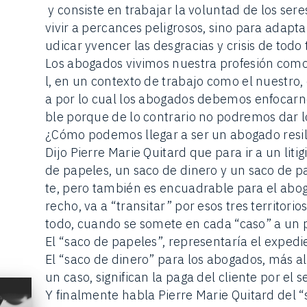
y consiste en trabajar la voluntad de los se
vivir a percances peligrosos, sino para adapta
udicar yvencer las desgracias y crisis de todo
Los abogados vivimos nuestra profesión com
l, en un contexto de trabajo como el nuestro, 
a por lo cual los abogados debemos enfocarn
ble porque de lo contrario no podremos dar 
¿Cómo podemos llegar a ser un abogado resil
Dijo Pierre Marie Quitard que para ir a un liti
de papeles, un saco de dinero y un saco de pac
te, pero también es encuadrable para el abo
recho, va a “transitar” por esos tres territori
todo, cuando se somete en cada “caso” a un p
El “saco de papeles”, representaría el expedie
El “saco de dinero” para los abogados, más all
un caso, significan la paga del cliente por el 
Y finalmente habla Pierre Marie Quitard del “