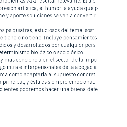
problemas va a resultar relevante. El afe
xpresión artística, el humor la ayuda que p
e y aporte soluciones se van a convertir
s psiquiatras, estudiosos del tema, sosti
te tiene o no tiene. Incluye pensamientos
idos y desarrollados por cualquier pers
eterminismo biológico o sociológico.
ay más conciencia en el sector de la impo
go intra e interpersonales de la abogacía
orma como adaptarla al supuesto concret
n principal, y ésta es siempre emocional.
 clientes podremos hacer una buena defe