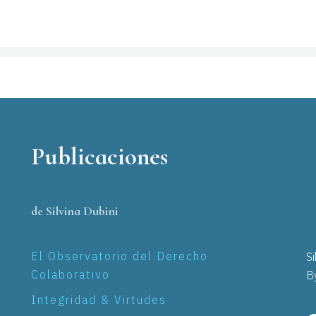
Publicaciones
de Silvina Dubini
El Observatorio del Derecho
S
Colaborativo
B
Integridad & Virtudes